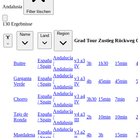
Andalusia
Filter löschen
130 Ergebnisse
Region
Name
Land
🏋
Grad
Tour
Zustieg
Rückweg
Andalucía
España
v3 a3
Buitre
/
3h
1h30
15min
/ Spain
IV
Andalusia
Andalucía
Garganta
España
v3 a3
/
4h
45min
45min
Verde
/ Spain
IV
Andalusia
Andalucía
España
v3 a4
Chorro
/
3h30
15min
7min
/ Spain
IV
Andalusia
Andalucía
Tajo de
España
v4 a3
/
2h
10min
10min
Ronda
/ Spain
III
Andalusia
Andalucía
España
v3 a2
Magdalena
/
4h
3h
15min
/ Spain
II