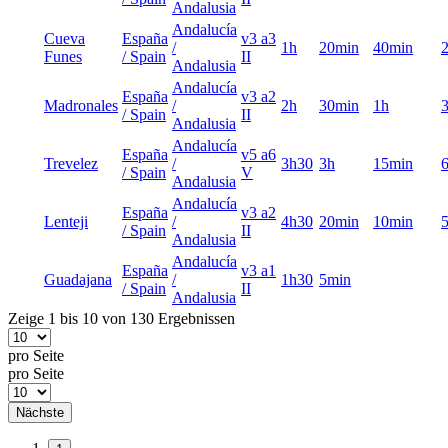
Andalusia
Andalucía
Cueva
España
v3 a3
/
1h
20min
40min
Funes
/ Spain
II
Andalusia
Andalucía
España
v3 a2
Madronales
/
2h
30min
1h
/ Spain
II
Andalusia
Andalucía
España
v5 a6
Trevelez
/
3h30
3h
15min
/ Spain
V
Andalusia
Andalucía
España
v3 a2
Lenteji
/
4h30
20min
10min
/ Spain
II
Andalusia
Andalucía
España
v3 a1
Guadajana
/
1h30
5min
/ Spain
II
Andalusia
Zeige 1 bis 10 von 130 Ergebnissen
pro Seite
pro Seite
Nächste